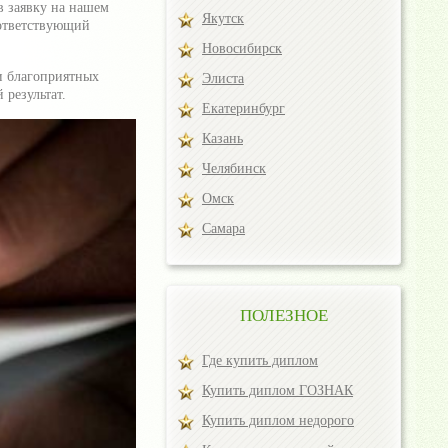
в заявку на нашем
Якутск
оответствующий
Новосибирск
и благоприятных
Элиста
результат.
Екатеринбург
Казань
Челябинск
Омск
Самара
ПОЛЕЗНОЕ
Где купить диплом
Купить диплом ГОЗНАК
Купить диплом недорого