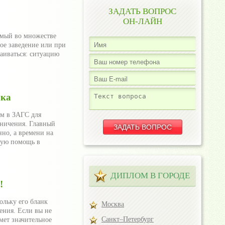
ЗАДАТЬ ВОПРОС
ОН-ЛАЙН
имый во множестве
ое заведение или при
чаиваться: ситуацию
ака
ем в ЗАГС для
аничения. Главный
но, а времени на
трую помощь в
ДИПЛОМ В ГОРОДЕ
!
ольку его бланк
Москва
ения. Если вы не
Санкт–Петербург
мет значительное