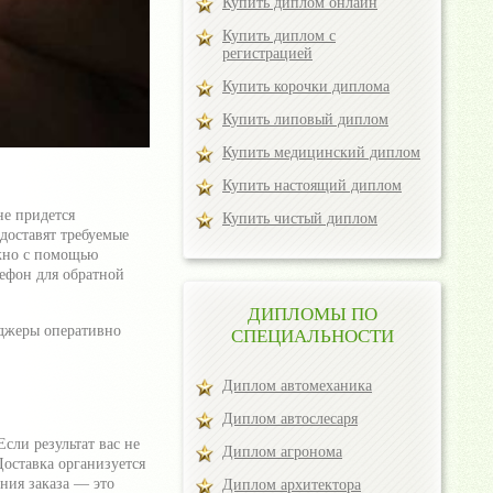
Купить диплом онлайн
Купить диплом с
регистрацией
Купить корочки диплома
Купить липовый диплом
Купить медицинский диплом
Купить настоящий диплом
не придется
Купить чистый диплом
доставят требуемые
ожно с помощью
лефон для обратной
ДИПЛОМЫ ПО
еджеры оперативно
СПЕЦИАЛЬНОСТИ
Диплом автомеханика
Диплом автослесаря
сли результат вас не
Диплом агронома
Доставка организуется
ния заказа — это
Диплом архитектора