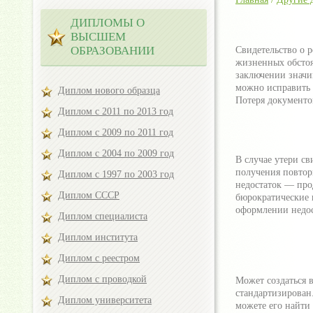
ДИПЛОМЫ О
ВЫСШЕМ
ОБРАЗОВАНИИ
Свидетельство о 
жизненных обстоя
заключении значим
можно исправить 
Диплом нового образца
Потеря документо
Диплом с 2011 по 2013 год
Диплом с 2009 по 2011 год
Диплом с 2004 по 2009 год
В случае утери св
получения повтор
Диплом с 1997 по 2003 год
недостаток — про
Диплом СССР
бюрократические 
оформлении недос
Диплом специалиста
Диплом института
Диплом с реестром
Диплом с проводкой
Может создаться в
стандартизирован.
Диплом университета
можете его найти 