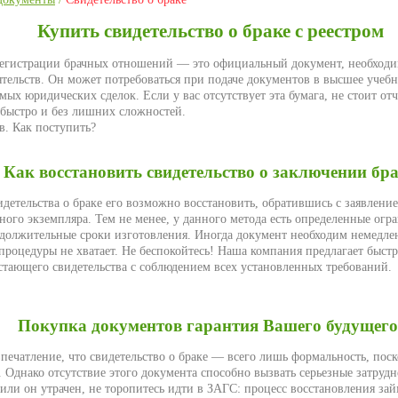
Купить свидетельство о браке с реестром
регистрации брачных отношений — это официальный документ, необход
тельств. Он может потребоваться при подаче документов в высшее учебн
ых юридических сделок. Если у вас отсутствует эта бумага, не стоит от
быстро и без лишних сложностей.
в. Как поступить?
Как восстановить свидетельство о заключении бр
идетельства о браке его возможно восстановить, обратившись с заявлени
ного экземпляра. Тем не менее, у данного метода есть определенные огр
должительные сроки изготовления. Иногда документ необходим немедлен
процедуры не хватает. Не беспокойтесь! Наша компания предлагает быс
тающего свидетельства с соблюдением всех установленных требований.
Покупка документов гарантия Вашего будущего
печатление, что свидетельство о браке — всего лишь формальность, поск
 Однако отсутствие этого документа способно вызвать серьезные затрудн
или он утрачен, не торопитесь идти в ЗАГС: процесс восстановления зай