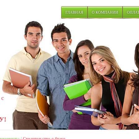
ГЛАВНАЯ
О КОМПАНИИ
ОПЛАТ
 с
У!
документы
/
Свидетельство о браке