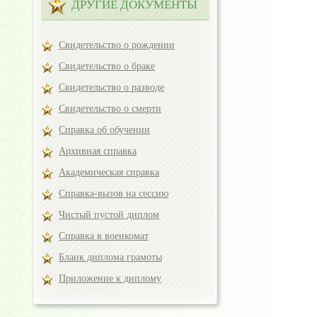
ДРУГИЕ ДОКУМЕНТЫ
Свидетельство о рождении
Свидетельство о браке
Свидетельство о разводе
Свидетельство о смерти
Справка об обучении
Архивная справка
Академическая справка
Справка-вызов на сессию
Чистый пустой диплом
Справка в военкомат
Бланк диплома грамоты
Приложение к диплому