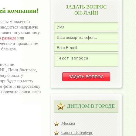
ЗАДАТЬ ВОПРОС
ей компании!
ОН-ЛАЙН
ованы множество
оизводиться напрямую
ставит по указанному
о разводе
или
ачестве и правильном
 бланков
пока не
DHL, Пони Экспресс,
олную оплату
прибудет по месту
ем фото и видеосъемку
о получите оригинален
ДИПЛОМ В ГОРОДЕ
Москва
Санкт–Петербург