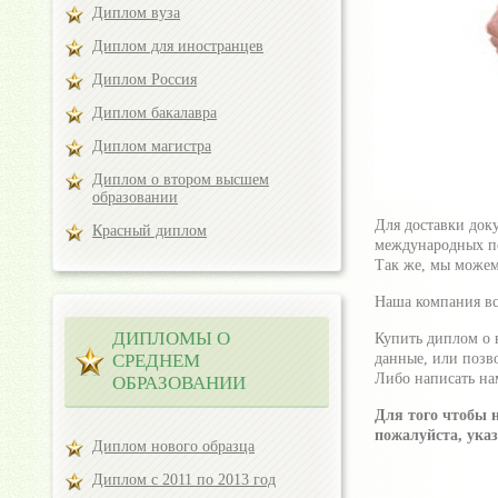
Диплом вуза
Диплом для иностранцев
Диплом Россия
Диплом бакалавра
Диплом магистра
Диплом о втором высшем
образовании
Для доставки док
Красный диплом
международных п
Так же, мы можем
Наша компания все
ДИПЛОМЫ О
Купить диплом о 
СРЕДНЕМ
данные, или позв
Либо написать на
ОБРАЗОВАНИИ
Для того чтобы 
пожалуйста, ука
Диплом нового образца
Диплом с 2011 по 2013 год