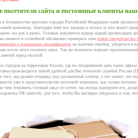
 посетители сайта и постоянные клиенты наш
 в большинстве крупных городов Российской Федерации нами организ
 нашей компании, благодаря чему все заказаы и оплата за них может пр
рьером «из рук в руки». Готовые документы курьер нашей организации до
 Вы сможете в спокойной обстановке проверить свое
новое свидетельство 
товерение о повышении квалификации
на наличие ошибок, убедиться в к
ько после этого оплатить заказ. Так же возможен вариант просвечивания
 лампой перед оплатой.
их городов на территории России, где на сегодняшний день наши офисы 
ставка производится любой удобной для Вас почтовой службой России (
е того, мы делаем отправку под наложенный платеж, а это значит, что п
внести уже в представительстве почтовой компании, как только посылка 
е чем отправить готовый заказ по почте, мы всегда сканируем его, дела
подсветка УФ лампой), для того, чтобы Вы наглядно убедились в том, чт