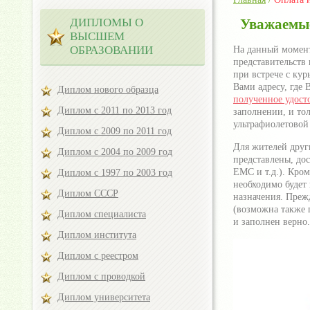
ДИПЛОМЫ О
Уважаемые
ВЫСШЕМ
ОБРАЗОВАНИИ
На данный момент
представительств
при встрече с ку
Вами адресу, где
Диплом нового образца
полученное удос
Диплом с 2011 по 2013 год
заполнении, и тол
ультрафиолетовой
Диплом с 2009 по 2011 год
Для жителей друг
Диплом с 2004 по 2009 год
представлены, до
ЕМС и т.д.). Кром
Диплом с 1997 по 2003 год
необходимо будет 
Диплом СССР
назначения. Прежд
(возможна также 
Диплом специалиста
и заполнен верно.
Диплом института
Диплом с реестром
Диплом с проводкой
Диплом университета